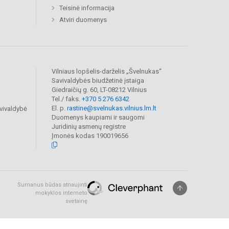
Teisinė informacija
Atviri duomenys
Vilniaus lopšelis-darželis „Švelnukas“
Savivaldybės biudžetinė įstaiga
Giedraičių g. 60, LT-08212 Vilnius
Tel./ faks.
+370 5 276 6342
El. p.
rastine@svelnukas.vilnius.lm.lt
vivaldybė
Duomenys kaupiami ir saugomi
Juridinių asmenų registre
Įmonės kodas 190019656
Sumanus būdas atnaujinti
mokyklos interneto
svetainę