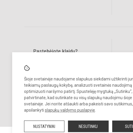
Pastebėjote klaidų?
Bend
Turite pasiūlymų?
RAŠYKITE
Šioje svetainėje naudojame slapukus siekdami užtikrinti j
teikiamų paslaugų kokybę, analizuoti svetainės naudojimą 
optimizuoti naršymo patirtį. Spustelėję mygtuką „Sutinku“,
patvirtinate, kad sutinkate su visų slapukų naudojimu šioje
svetainėje. Jei norite atšaukti arba pakeisti savo sutikimu
© 2024. Vilniaus lopšelis-darželis „Švelnukas“. Visos teisės saugomo
apsilankyti
slapukų valdymo puslapyje
.
Kopijuoti turinį be raštiško įstaigos administracijos sutikimo griežtai
draudžiama.
NUSTATYMAI
NESUTINKU
SUT