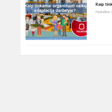
Kaip
Kaip tin
tinkamai
Paskelbta:
organizuoti
vaikų
adaptaciją
darželyje?