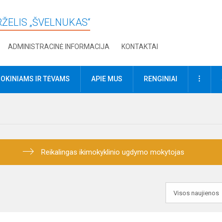
RŽELIS „ŠVELNUKAS“
ADMINISTRACINĖ INFORMACIJA
KONTAKTAI
DAUGI
OKINIAMS IR TĖVAMS
APIE MUS
RENGINIAI
Reikalingas ikimokyklinio ugdymo mokytojas