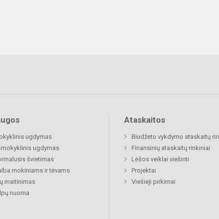
augos
Ataskaitos
okyklinis ugdymas
Biudžeto vykdymo ataskaitų rin
šmokyklinis ugdymas
Finansinių ataskaitų rinkiniai
rmalusis švietimas
Lėšos veiklai viešinti
lba mokiniams ir tėvams
Projektai
ų maitinimas
Viešieji pirkimai
alpų nuoma