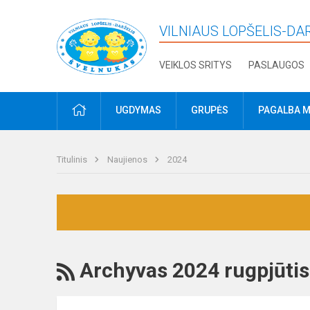
VILNIAUS LOPŠELIS-DA
VEIKLOS SRITYS
PASLAUGOS
PRADŽIA
UGDYMAS
GRUPĖS
PAGALBA M
Titulinis
Naujienos
2024
RSS
Archyvas 2024 rugpjūtis