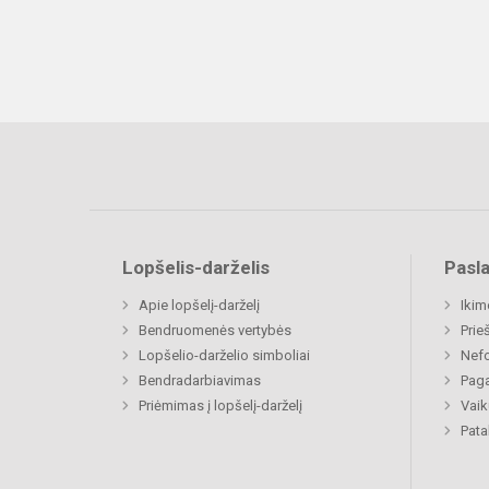
Lopšelis-darželis
Pasl
Apie lopšelį-darželį
Ikim
Bendruomenės vertybės
Prie
Lopšelio-darželio simboliai
Nefo
Bendradarbiavimas
Paga
Priėmimas į lopšelį-darželį
Vaik
Pat