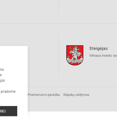
Steigėjas
raukime
Vilniaus miesto sa
ums
ir
 jūs
s, prašome
s.
Prieinamumo paraiška
Slapukų valdymas
INKU