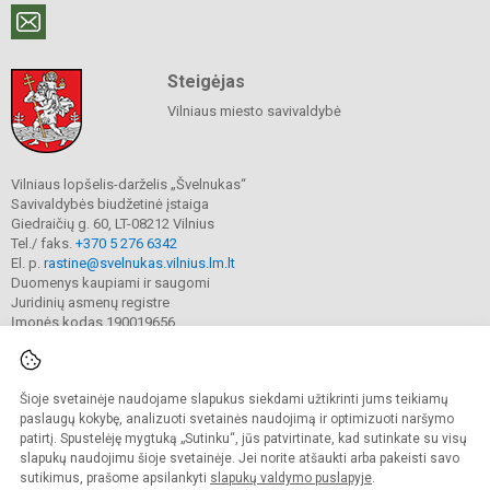
Steigėjas
Vilniaus miesto savivaldybė
Vilniaus lopšelis-darželis „Švelnukas“
Savivaldybės biudžetinė įstaiga
Giedraičių g. 60, LT-08212 Vilnius
Tel./ faks.
+370 5 276 6342
El. p.
rastine@svelnukas.vilnius.lm.lt
Duomenys kaupiami ir saugomi
Juridinių asmenų registre
Įmonės kodas 190019656
Šioje svetainėje naudojame slapukus siekdami užtikrinti jums teikiamų
© 2024. Vilniaus lopšelis-darželis „Švelnukas“. Visos teisės saugomos.
Kopijuoti turinį be raštiško įstaigos administracijos sutikimo griežtai draudžiama.
paslaugų kokybę, analizuoti svetainės naudojimą ir optimizuoti naršymo
patirtį. Spustelėję mygtuką „Sutinku“, jūs patvirtinate, kad sutinkate su visų
Prieinamumo paraiška
Slapukų valdymas
slapukų naudojimu šioje svetainėje. Jei norite atšaukti arba pakeisti savo
sutikimus, prašome apsilankyti
slapukų valdymo puslapyje
.
Sumanus būdas atnaujinti