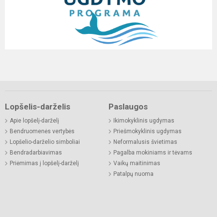
Lopšelis-darželis
Paslaugos
Apie lopšelį-darželį
Ikimokyklinis ugdymas
Bendruomenės vertybės
Priešmokyklinis ugdymas
Lopšelio-darželio simboliai
Neformalusis švietimas
Bendradarbiavimas
Pagalba mokiniams ir tėvams
Priėmimas į lopšelį-darželį
Vaikų maitinimas
Patalpų nuoma