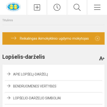
Paieška
Men
Titulinis
×
Reikalingas ikimokyklinio ugdymo mokytojas
Lopšelis-darželis
APIE LOPŠELĮ-DARŽELĮ
BENDRUOMENĖS VERTYBĖS
LOPŠELIO-DARŽELIO SIMBOLIAI