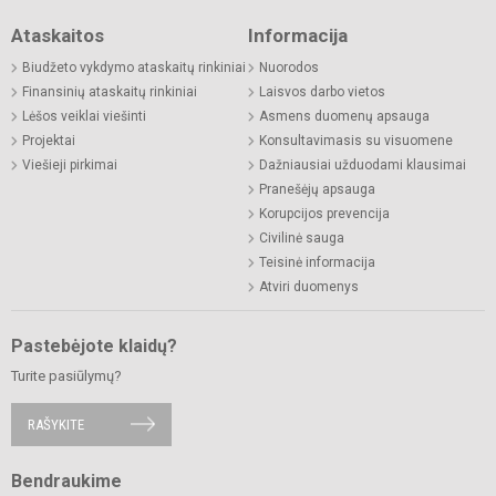
Ataskaitos
Informacija
Biudžeto vykdymo ataskaitų rinkiniai
Nuorodos
Finansinių ataskaitų rinkiniai
Laisvos darbo vietos
Lėšos veiklai viešinti
Asmens duomenų apsauga
Projektai
Konsultavimasis su visuomene
Viešieji pirkimai
Dažniausiai užduodami klausimai
Pranešėjų apsauga
Korupcijos prevencija
Civilinė sauga
Teisinė informacija
Atviri duomenys
Pastebėjote klaidų?
Turite pasiūlymų?
RAŠYKITE
Bendraukime