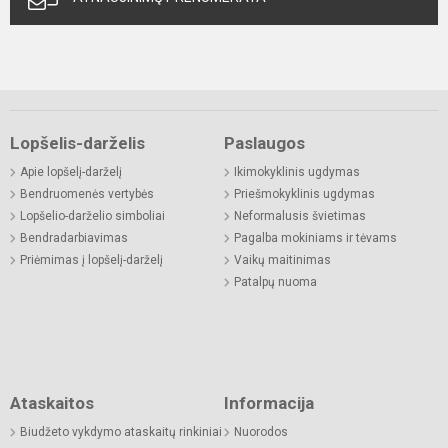
Lopšelis-darželis
Paslaugos
Apie lopšelį-darželį
Ikimokyklinis ugdymas
Bendruomenės vertybės
Priešmokyklinis ugdymas
Lopšelio-darželio simboliai
Neformalusis švietimas
Bendradarbiavimas
Pagalba mokiniams ir tėvams
Priėmimas į lopšelį-darželį
Vaikų maitinimas
Patalpų nuoma
Ataskaitos
Informacija
Biudžeto vykdymo ataskaitų rinkiniai
Nuorodos