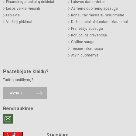
Finansinių ataskaitų rinkiniai
Laisvos darbo vietos
Lėšos veiklai viešinti
Asmens duomenų apsauga
Projektai
Konsultavimasis su visuomene
Viešieji pirkimai
Dažniausiai užduodami klausimai
Pranešėjų apsauga
Korupcijos prevencija
Civilinė sauga
Teisinė informacija
Atviri duomenys
Pastebėjote klaidų?
Turite pasiūlymų?
RAŠYKITE
Bendraukime
Steigėjas