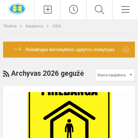
Paieška
Men
Titulinis
Naujienos
2026
×
Reikalingas ikimokyklinio ugdymo mokytojas
RSS
Archyvas 2026 gegužė
Vilniuje
bus
pagerinta
60
priedangų
–