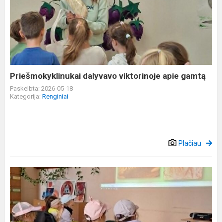
dalyvavo
viktorinoje
apie
gamtą
Priešmokyklinukai dalyvavo viktorinoje apie gamtą
Paskelbta: 2026-05-18
Kategorija:
Renginiai
Plačiau
„Švelnukai“
sužinojo
rašto
atsiradimo
istoriją