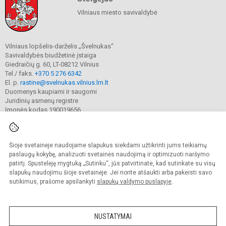
Vilniaus miesto savivaldybė
Vilniaus lopšelis-darželis „Švelnukas“
Savivaldybės biudžetinė įstaiga
Giedraičių g. 60, LT-08212 Vilnius
Tel./ faks.
+370 5 276 6342
El. p.
rastine@svelnukas.vilnius.lm.lt
Duomenys kaupiami ir saugomi
Juridinių asmenų registre
Įmonės kodas 190019656
Šioje svetainėje naudojame slapukus siekdami užtikrinti jums teikiamų
© 2024. Vilniaus lopšelis-darželis „Švelnukas“. Visos teisės saugomos.
Kopijuoti turinį be raštiško įstaigos administracijos sutikimo griežtai draudžiama.
paslaugų kokybę, analizuoti svetainės naudojimą ir optimizuoti naršymo
patirtį. Spustelėję mygtuką „Sutinku“, jūs patvirtinate, kad sutinkate su visų
Prieinamumo paraiška
Slapukų valdymas
slapukų naudojimu šioje svetainėje. Jei norite atšaukti arba pakeisti savo
sutikimus, prašome apsilankyti
slapukų valdymo puslapyje
.
Sumanus būdas atnaujinti
mokyklos interneto
svetainę
NUSTATYMAI