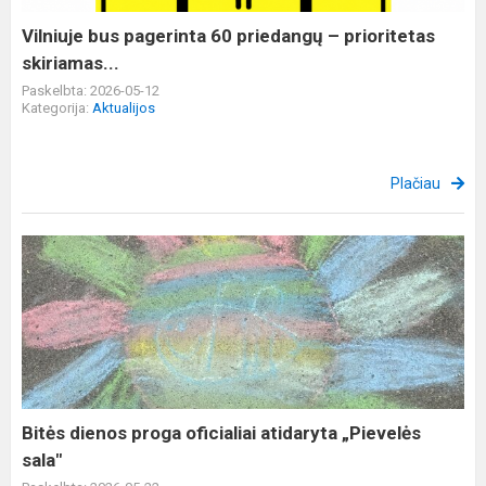
prioritetas
skiriamas...
Vilniuje bus pagerinta 60 priedangų – prioritetas
skiriamas...
Paskelbta: 2026-05-12
Kategorija:
Aktualijos
Plačiau
Bitės
dienos
proga
oficialiai
atidaryta
„Pievelės
sala"
Bitės dienos proga oficialiai atidaryta „Pievelės
sala"