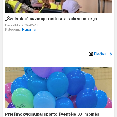
„Švelnukai“ sužinojo rašto atsiradimo istoriją
Paskelbta: 2026-05-18
Kategorija:
Renginiai
Plačiau
Priešmokyklinukai
sporto
šventėje
„Olimpinės
žvaigždutės“
Priešmokyklinukai sporto šventėje „Olimpinės