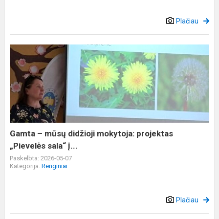
Plačiau
Gamta
–
mūsų
didžioji
mokytoja:
projektas
„Pievelės
sala“
Gamta – mūsų didžioji mokytoja: projektas
į...
„Pievelės sala“ į...
Paskelbta: 2026-05-07
Kategorija:
Renginiai
Plačiau