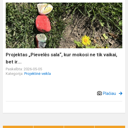
Projektas
„Pievelės
sala“,
kur
mokosi
ne
tik
vaikai,
Projektas „Pievelės sala“, kur mokosi ne tik vaikai,
bet
bet ir...
ir...
Paskelbta: 2026-05-05
Kategorija:
Projektinė veikla
Plačiau