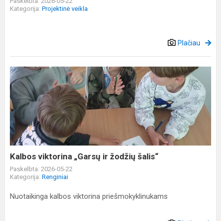
Paskelbta: 2026-05-22
Kategorija:
Projektinė veikla
Plačiau
Kalbos
viktorina
„Garsų
ir
žodžių
šalis“
Kalbos viktorina „Garsų ir žodžių šalis“
Paskelbta: 2026-05-22
Kategorija:
Renginiai
Nuotaikinga kalbos viktorina priešmokyklinukams