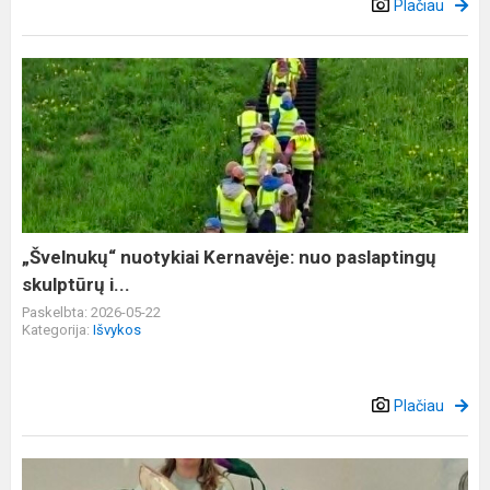
Plačiau
„Švelnukų“
nuotykiai
Kernavėje:
nuo
paslaptingų
skulptūrų
i...
„Švelnukų“ nuotykiai Kernavėje: nuo paslaptingų
skulptūrų i...
Paskelbta: 2026-05-22
Kategorija:
Išvykos
Plačiau
Priešmokyklinukai