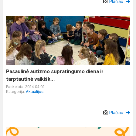
Plačiau
Pasaulinė
autizmo
supratingumo
diena
ir
tarptautinė
vaikišk...
Pasaulinė autizmo supratingumo diena ir
tarptautinė vaikišk...
Paskelbta: 2024-04-02
Kategorija:
Aktualijos
Plačiau
Projektas