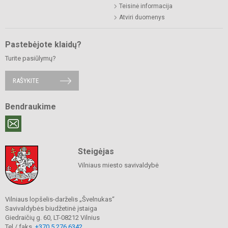
Teisinė informacija
Atviri duomenys
Pastebėjote klaidų?
Turite pasiūlymų?
RAŠYKITE
Bendraukime
Steigėjas
Vilniaus miesto savivaldybė
Vilniaus lopšelis-darželis „Švelnukas“
Savivaldybės biudžetinė įstaiga
Giedraičių g. 60, LT-08212 Vilnius
Tel./ faks.
+370 5 276 6342