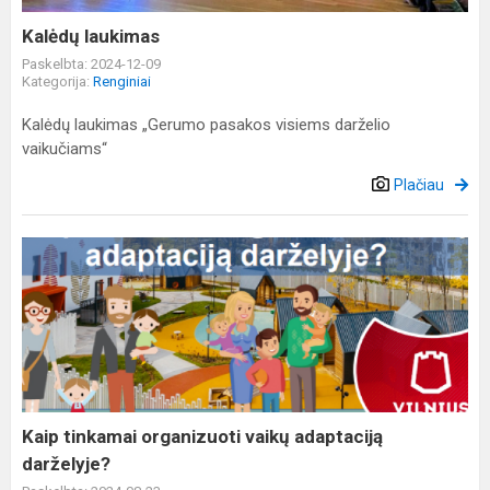
Kalėdų laukimas
Paskelbta: 2024-12-09
Kategorija:
Renginiai
Kalėdų laukimas „Gerumo pasakos visiems darželio
vaikučiams“
Plačiau
Kaip
tinkamai
organizuoti
vaikų
adaptaciją
darželyje?
Kaip tinkamai organizuoti vaikų adaptaciją
darželyje?