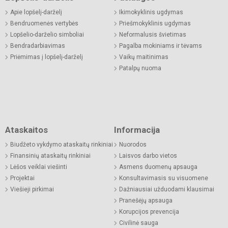
Apie lopšelį-darželį
Ikimokyklinis ugdymas
Bendruomenės vertybės
Priešmokyklinis ugdymas
Lopšelio-darželio simboliai
Neformalusis švietimas
Bendradarbiavimas
Pagalba mokiniams ir tėvams
Priėmimas į lopšelį-darželį
Vaikų maitinimas
Patalpų nuoma
Ataskaitos
Informacija
Biudžeto vykdymo ataskaitų rinkiniai
Nuorodos
Finansinių ataskaitų rinkiniai
Laisvos darbo vietos
Lėšos veiklai viešinti
Asmens duomenų apsauga
Projektai
Konsultavimasis su visuomene
Viešieji pirkimai
Dažniausiai užduodami klausimai
Pranešėjų apsauga
Korupcijos prevencija
Civilinė sauga