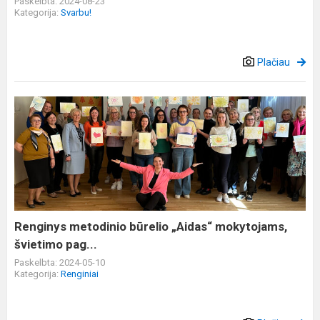
Paskelbta: 2024-08-23
Kategorija:
Svarbu!
Plačiau
Renginys
metodinio
būrelio
„Aidas“
mokytojams,
švietimo
pag...
Renginys metodinio būrelio „Aidas“ mokytojams,
švietimo pag...
Paskelbta: 2024-05-10
Kategorija:
Renginiai