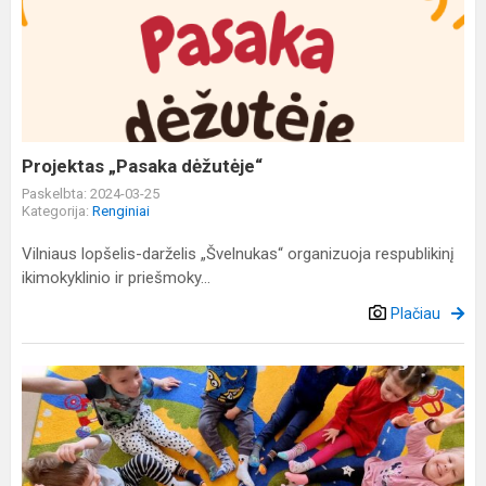
„Pasaka
dėžutėje“
Projektas „Pasaka dėžutėje“
Paskelbta: 2024-03-25
Kategorija:
Renginiai
Vilniaus lopšelis-darželis „Švelnukas“ organizuoja respublikinį
ikimokyklinio ir priešmoky...
Plačiau
Visi
esame
skirtingi