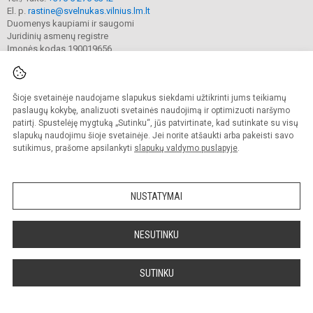
El. p.
rastine@svelnukas.vilnius.lm.lt
Duomenys kaupiami ir saugomi
Juridinių asmenų registre
Įmonės kodas 190019656
Šioje svetainėje naudojame slapukus siekdami užtikrinti jums teikiamų
© 2024. Vilniaus lopšelis-darželis „Švelnukas“. Visos teisės saugomos.
Kopijuoti turinį be raštiško įstaigos administracijos sutikimo griežtai draudžiama.
paslaugų kokybę, analizuoti svetainės naudojimą ir optimizuoti naršymo
patirtį. Spustelėję mygtuką „Sutinku“, jūs patvirtinate, kad sutinkate su visų
Prieinamumo paraiška
Slapukų valdymas
slapukų naudojimu šioje svetainėje. Jei norite atšaukti arba pakeisti savo
sutikimus, prašome apsilankyti
slapukų valdymo puslapyje
.
Sumanus būdas atnaujinti
mokyklos interneto
svetainę
NUSTATYMAI
NESUTINKU
SUTINKU