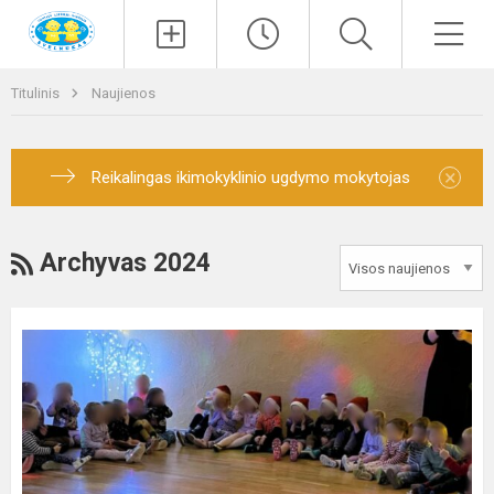
Paieška
Men
Titulinis
Naujienos
×
Reikalingas ikimokyklinio ugdymo mokytojas
RSS
Archyvas 2024
Kalėdų
laukimas