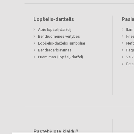
Lopšelis-darželis
Pasl
Apie lopšelį-darželį
Ikim
Bendruomenės vertybės
Prie
Lopšelio-darželio simboliai
Nefo
Bendradarbiavimas
Paga
Priėmimas į lopšelį-darželį
Vaik
Pat
Pastebėjote klaidų?