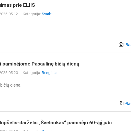
gimas prie ELIIS
 2025-05-12
Kategorija:
Svarbu!
Pla
 paminėjome Pasaulinę bičių dieną
 2025-05-20
Kategorija:
Renginiai
bičių diena
Pla
 lopšelis-darželis „Švelnukas“ paminėjo 60-ąjį jubi...