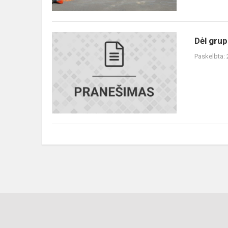
Dėl
Dėl grup
grupių
Paskelbta:
jungimo
ikimokyklinio
ugdymo
įstaigose
vasaros
l...