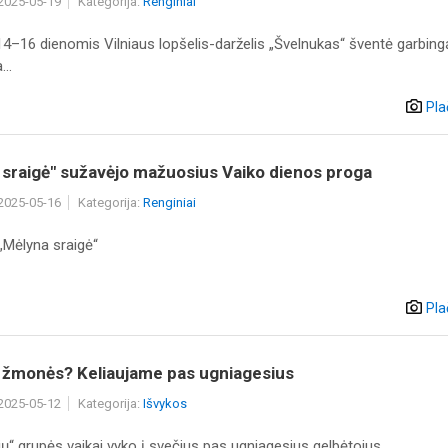
 2025-05-19
Kategorija:
Renginiai
4–16 dienomis Vilniaus lopšelis-darželis „Švelnukas“ šventė garbing
..
Pla
 sraigė" sužavėjo mažuosius Vaiko dienos proga
 2025-05-16
Kategorija:
Renginiai
„Mėlyna sraigė“
Pla
a žmonės? Keliaujame pas ugniagesius
 2025-05-12
Kategorija:
Išvykos
ų“ grupės vaikai vyko į svečius pas ugniagesius gelbėtojus.