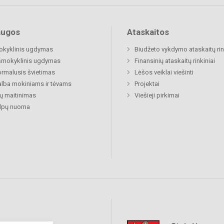
augos
Ataskaitos
okyklinis ugdymas
Biudžeto vykdymo ataskaitų rin
šmokyklinis ugdymas
Finansinių ataskaitų rinkiniai
rmalusis švietimas
Lėšos veiklai viešinti
lba mokiniams ir tėvams
Projektai
ų maitinimas
Viešieji pirkimai
alpų nuoma