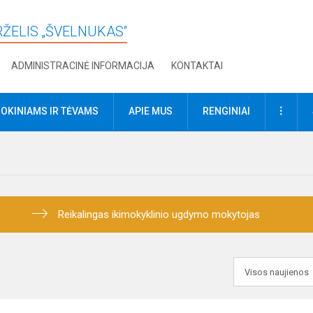
RŽELIS „ŠVELNUKAS“
ADMINISTRACINĖ INFORMACIJA
KONTAKTAI
DAUGI
OKINIAMS IR TĖVAMS
APIE MUS
RENGINIAI
Reikalingas ikimokyklinio ugdymo mokytojas