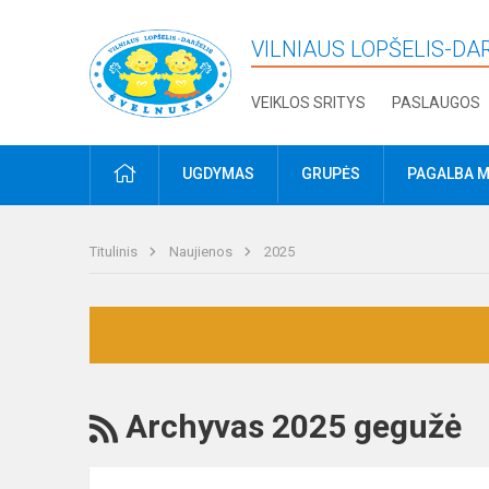
VILNIAUS LOPŠELIS-DA
VEIKLOS SRITYS
PASLAUGOS
PRADŽIA
UGDYMAS
GRUPĖS
PAGALBA M
Titulinis
Naujienos
2025
RSS
Archyvas 2025 gegužė