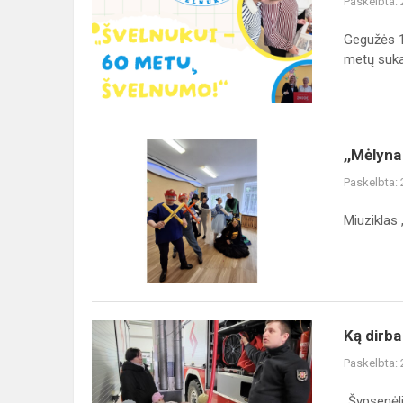
Paskelbta:
darželis
„Švelnukas“
Gegužės 1
paminėjo
metų suka.
60-
ąjį
jubi...
,,Mėlyna
,,Mėlyna
sraigė"
Paskelbta:
sužavėjo
mažuosius
Miuziklas 
Vaiko
dienos
proga
Ką
Ką dirb
dirba
Paskelbta:
žmonės?
Keliaujame
„Šypsenėli