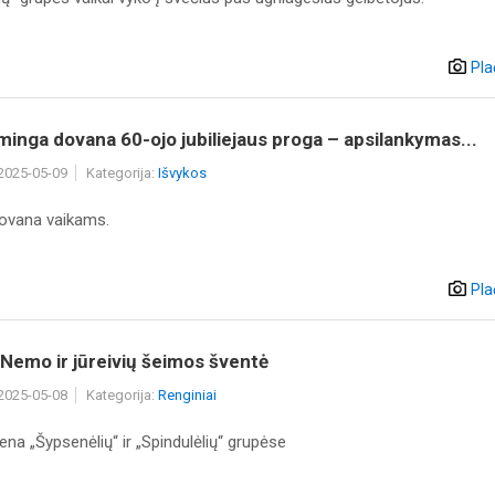
Pla
inga dovana 60-ojo jubiliejaus proga – apsilankymas...
 2025-05-09
Kategorija:
Išvykos
dovana vaikams.
Pla
Nemo ir jūreivių šeimos šventė
 2025-05-08
Kategorija:
Renginiai
na „Šypsenėlių“ ir „Spindulėlių“ grupėse