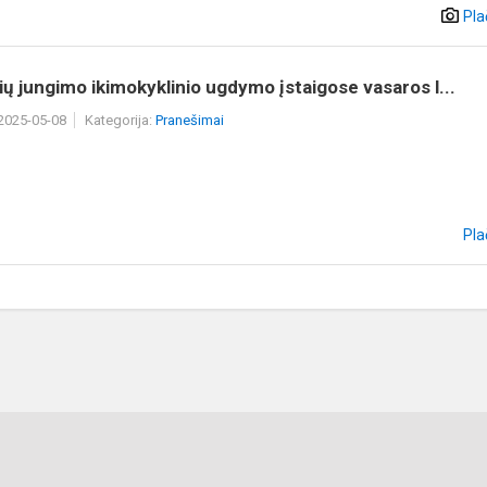
Pla
ių jungimo ikimokyklinio ugdymo įstaigose vasaros l...
 2025-05-08
Kategorija:
Pranešimai
Pla