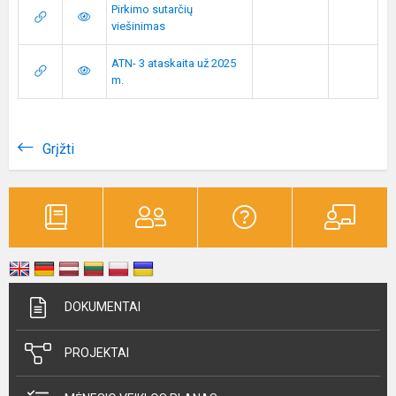
Pirkimo sutarčių
viešinimas
ATN- 3 ataskaita už 2025
m.
Grįžti
DOKUMENTAI
PROJEKTAI