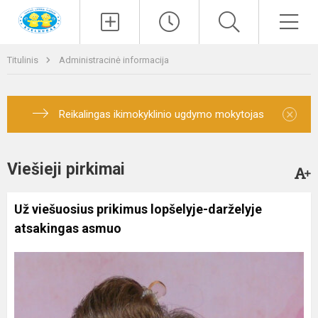
Paieška
Men
Titulinis
Administracinė informacija
×
Reikalingas ikimokyklinio ugdymo mokytojas
Viešieji pirkimai
Už viešuosius prikimus lopšelyje-darželyje
atsakingas asmuo