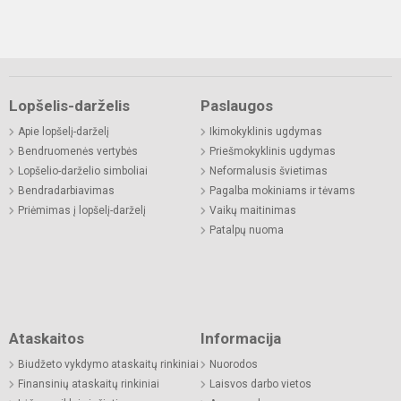
Lopšelis-darželis
Paslaugos
Apie lopšelį-darželį
Ikimokyklinis ugdymas
Bendruomenės vertybės
Priešmokyklinis ugdymas
Lopšelio-darželio simboliai
Neformalusis švietimas
Bendradarbiavimas
Pagalba mokiniams ir tėvams
Priėmimas į lopšelį-darželį
Vaikų maitinimas
Patalpų nuoma
Ataskaitos
Informacija
Biudžeto vykdymo ataskaitų rinkiniai
Nuorodos
Finansinių ataskaitų rinkiniai
Laisvos darbo vietos