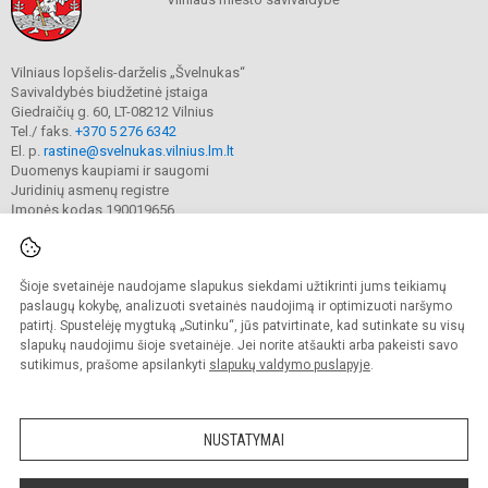
Vilniaus lopšelis-darželis „Švelnukas“
Savivaldybės biudžetinė įstaiga
Giedraičių g. 60, LT-08212 Vilnius
Tel./ faks.
+370 5 276 6342
El. p.
rastine@svelnukas.vilnius.lm.lt
Duomenys kaupiami ir saugomi
Juridinių asmenų registre
Įmonės kodas 190019656
Šioje svetainėje naudojame slapukus siekdami užtikrinti jums teikiamų
© 2024. Vilniaus lopšelis-darželis „Švelnukas“. Visos teisės saugomos.
Kopijuoti turinį be raštiško įstaigos administracijos sutikimo griežtai draudžiama.
paslaugų kokybę, analizuoti svetainės naudojimą ir optimizuoti naršymo
patirtį. Spustelėję mygtuką „Sutinku“, jūs patvirtinate, kad sutinkate su visų
Prieinamumo paraiška
Slapukų valdymas
slapukų naudojimu šioje svetainėje. Jei norite atšaukti arba pakeisti savo
sutikimus, prašome apsilankyti
slapukų valdymo puslapyje
.
Sumanus būdas atnaujinti
mokyklos interneto
svetainę
NUSTATYMAI