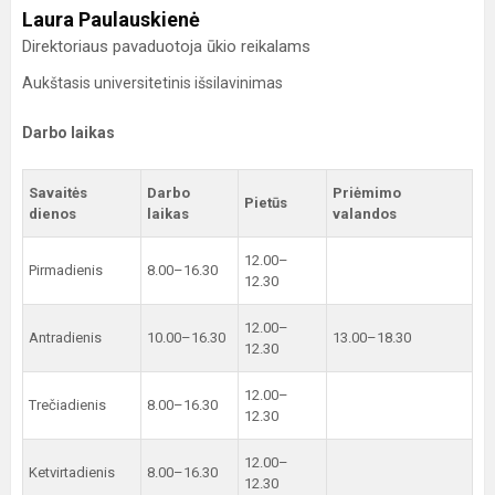
Laura Paulauskienė
Direktoriaus pavaduotoja ūkio reikalams
Aukštasis universitetinis išsilavinimas
Darbo laikas
Savaitės
Darbo
Priėmimo
Pietūs
dienos
laikas
valandos
12.00–
Pirmadienis
8.00–16.30
12.30
12.00–
Antradienis
10.00–16.30
13.00–18.30
12.30
12.00–
Trečiadienis
8.00–16.30
12.30
12.00–
Ketvirtadienis
8.00–16.30
12.30