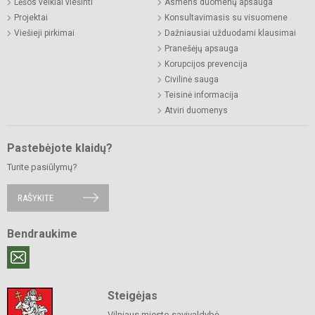
Lėšos veiklai viešinti
Asmens duomenų apsauga
Projektai
Konsultavimasis su visuomene
Viešieji pirkimai
Dažniausiai užduodami klausimai
Pranešėjų apsauga
Korupcijos prevencija
Civilinė sauga
Teisinė informacija
Atviri duomenys
Pastebėjote klaidų?
Turite pasiūlymų?
RAŠYKITE
Bendraukime
Steigėjas
Vilniaus miesto savivaldybė