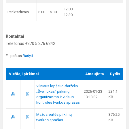
12.00–
Penktadienis
8.00–16.30
12.30
Kontaktai
Telefonas +370 5 276 6342
El. paštas
Rašyti
Viešieji pirkimai
Atnaujinta
Dydis
Vilniaus lopšelio-darželio
„Švelnukas“ pirkimų
2026-01-23
231.1
organizavimo ir vidaus
13:13:32
KB
kontrolės tvarkos aprašas
Mažos vertės pirkimų
376.25
tvarkos aprašas
KB