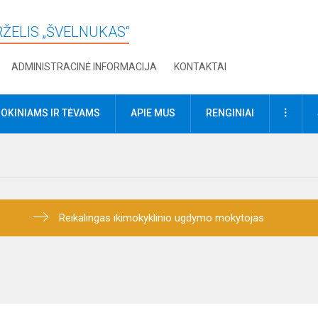
RŽELIS „ŠVELNUKAS“
ADMINISTRACINĖ INFORMACIJA
KONTAKTAI
DAUGI
OKINIAMS IR TĖVAMS
APIE MUS
RENGINIAI
Reikalingas ikimokyklinio ugdymo mokytojas