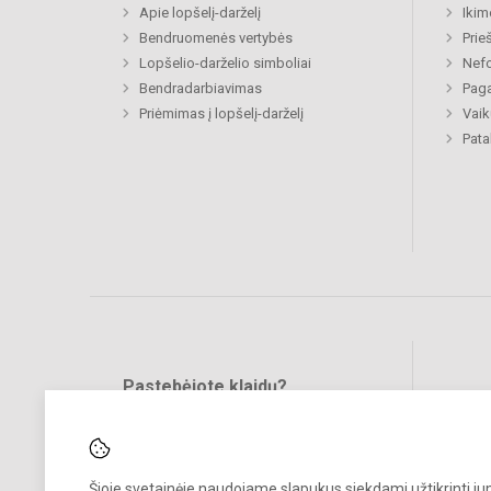
Apie lopšelį-darželį
Ikim
Bendruomenės vertybės
Prie
Lopšelio-darželio simboliai
Nefo
Bendradarbiavimas
Paga
Priėmimas į lopšelį-darželį
Vaik
Pat
Pastebėjote klaidų?
Bend
Turite pasiūlymų?
RAŠYKITE
Šioje svetainėje naudojame slapukus siekdami užtikrinti j