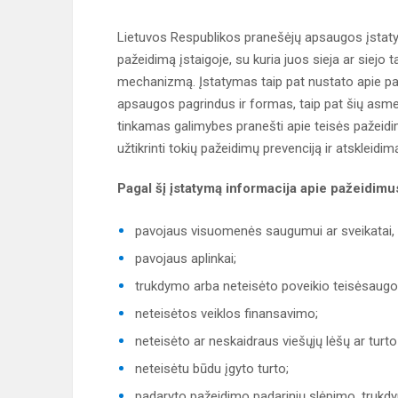
Lietuvos Respublikos pranešėjų apsaugos įstatym
pažeidimą įstaigoje, su kuria juos sieja ar siejo 
mechanizmą. Įstatymas taip pat nustato apie paž
apsaugos pagrindus ir formas, taip pat šių asme
tinkamas galimybes pranešti apie teisės pažeidim
užtikrinti tokių pažeidimų prevenciją ir atskleidim
Pagal šį įstatymą informacija apie pažeidimus
pavojaus visuomenės saugumui ar sveikatai, 
pavojaus aplinkai;
trukdymo arba neteisėto poveikio teisėsaugo
neteisėtos veiklos finansavimo;
neteisėto ar neskaidraus viešųjų lėšų ar turt
neteisėtu būdu įgyto turto;
padaryto pažeidimo padarinių slėpimo, trukdy