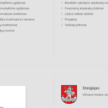
okyklinis ugdymas
Biudžeto vykdymo ataskaitų rin
šmokyklinis ugdymas
Finansinių ataskaitų rinkiniai
rmalusis švietimas
Lėšos veiklai viešinti
lba mokiniams ir tėvams
Projektai
ų maitinimas
Viešieji pirkimai
alpų nuoma
Steigėjas
raukime
Vilniaus miesto sa
ums