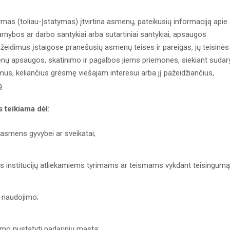
as (toliau-Įstatymas) įtvirtina asmenų, pateikusių informaciją apie
tarnybos ar darbo santykiai arba sutartiniai santykiai, apsaugos
eidimus įstaigose pranešusių asmenų teises ir pareigas, jų teisinės
nų apsaugos, skatinimo ir pagalbos jiems priemones, siekiant sudary
us, keliančius grėsmę viešajam interesui arba jį pažeidžiančius,
ą.
 teikiama dėl:
asmens gyvybei ar sveikatai;
s institucijų atliekamiems tyrimams ar teismams vykdant teisingumą
o naudojimo;
mo nustatyti padarinių mastą;