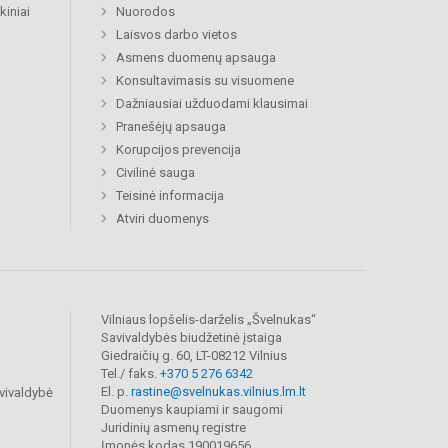
kiniai
Nuorodos
Laisvos darbo vietos
Asmens duomenų apsauga
Konsultavimasis su visuomene
Dažniausiai užduodami klausimai
Pranešėjų apsauga
Korupcijos prevencija
Civilinė sauga
Teisinė informacija
Atviri duomenys
Vilniaus lopšelis-darželis „Švelnukas“
Savivaldybės biudžetinė įstaiga
Giedraičių g. 60, LT-08212 Vilnius
Tel./ faks.
+370 5 276 6342
El. p.
rastine@svelnukas.vilnius.lm.lt
vivaldybė
Duomenys kaupiami ir saugomi
Juridinių asmenų registre
Įmonės kodas 190019656