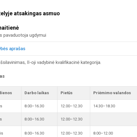
želyje atsakingas asmuo
naitienė
us pavaduotoja ugdymui
ybės aprašas
šsilavinimas, II-oji vadybinė kvalifikacinė kategorija.
kas
dienos
Darbo laikas
Pietūs
Priėmimo valandos
is
8.00–16.30
12.00–12.30
14.30–18.30
s
8.00–16.30
12.00–12.30
is
8.00–16.30
12.00–12.30
8.00–12.00