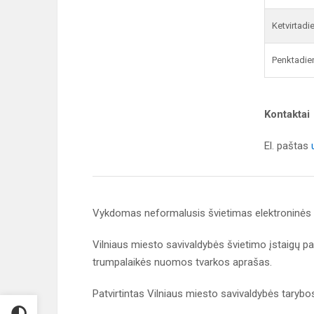
Ketvirtadi
Penktadie
Kontaktai
El. paštas
Vykdomas neformalusis švietimas elektroninė
Vilniaus miesto savivaldybės švietimo įstaigų pat
trumpalaikės nuomos tvarkos aprašas.
Patvirtintas Vilniaus miesto savivaldybės taryb