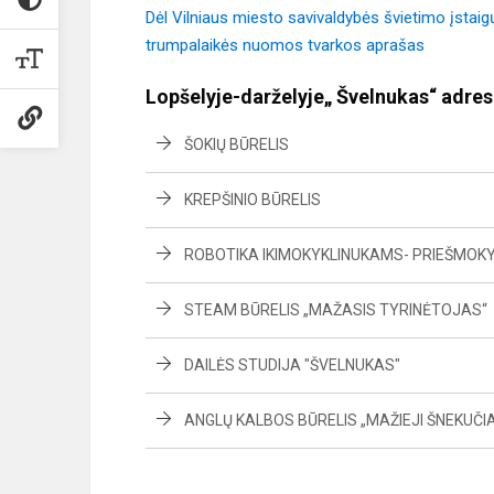
Dėl Vilniaus miesto savivaldybės švietimo įstaigų
trumpalaikės nuomos tvarkos aprašas
Lopšelyje-darželyje„ Švelnukas“ adresu
ŠOKIŲ BŪRELIS
KREPŠINIO BŪRELIS
ROBOTIKA IKIMOKYKLINUKAMS- PRIEŠMOK
STEAM BŪRELIS „MAŽASIS TYRINĖTOJAS“
DAILĖS STUDIJA "ŠVELNUKAS"
ANGLŲ KALBOS BŪRELIS „MAŽIEJI ŠNEKUČIA