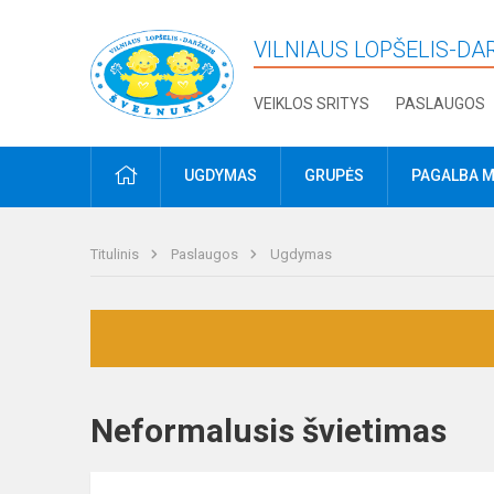
VILNIAUS LOPŠELIS-DA
VEIKLOS SRITYS
PASLAUGOS
PRADŽIA
UGDYMAS
GRUPĖS
PAGALBA M
Titulinis
Paslaugos
Ugdymas
Neformalusis švietimas