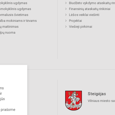
okyklinis ugdymas
Biudžeto vykdymo ataskaitų rin
šmokyklinis ugdymas
Finansinių ataskaitų rinkiniai
rmalusis švietimas
Lėšos veiklai viešinti
lba mokiniams ir tėvams
Projektai
ų maitinimas
Viešieji pirkimai
alpų nuoma
ums
Steigėjas
ir
raukime
 jūs
Vilniaus miesto sa
s, prašome