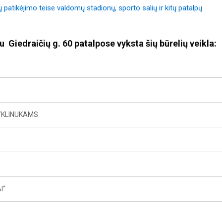
 patikėjimo teise valdomų stadionų, sporto salių ir kitų patalpų
 Giedraičių g. 60 patalpose vyksta šių būrelių veikla:
YKLINUKAMS
I“