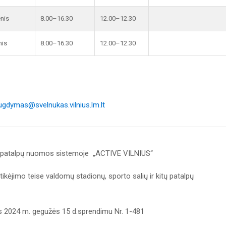
enis
8.00–16.30
12.00–12.30
nis
8.00–16.30
12.00–12.30
ugdymas@svelnukas.vilnius.lm.lt
s patalpų nuomos sistemoje „ACTIVE VILNIUS“
ikėjimo teise valdomų stadionų, sporto salių ir kitų patalpų
os 2024 m. gegužės 15 d.sprendimu Nr. 1-481