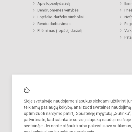
Apie lopšelį-darželį
Ikim
Bendruomenės vertybės
Prie
Lopšelio-darželio simboliai
Nefo
Bendradarbiavimas
Paga
Priėmimas į lopšelį-darželį
Vaik
Pat
Šioje svetainėje naudojame slapukus siekdami užtikrinti j
Pastebėjote klaidų?
teikiamų paslaugų kokybę, analizuoti svetainės naudojimą 
Bend
Turite pasiūlymų?
optimizuoti naršymo patirtį. Spustelėję mygtuką „Sutinku“,
patvirtinate, kad sutinkate su visų slapukų naudojimu šioje
RAŠYKITE
svetainėje. Jei norite atšaukti arba pakeisti savo sutikimu