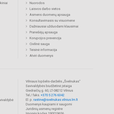
kiniai
Nuorodos
Laisvos darbo vietos
Asmens duomenų apsauga
Konsultavimasis su visuomene
Dažniausiai užduodami klausimai
Pranešėjų apsauga
Korupcijos prevencija
Civilinė sauga
Teisinė informacija
Atviri duomenys
Vilniaus lopšelis-darželis „Švelnukas“
Savivaldybės biudžetinė įstaiga
Giedraičių g. 60, LT-08212 Vilnius
Tel./ faks.
+370 5 276 6342
El. p.
rastine@svelnukas.vilnius.lm.lt
vivaldybė
Duomenys kaupiami ir saugomi
Juridinių asmenų registre
Įmonės kodas 190019656