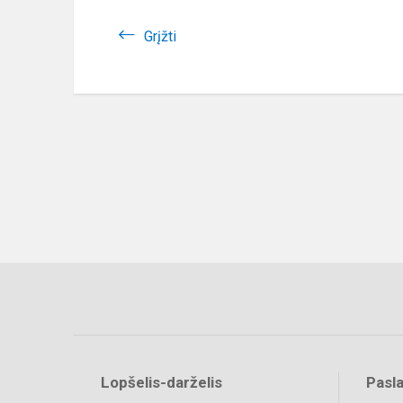
Grįžti
Lopšelis-darželis
Pasl