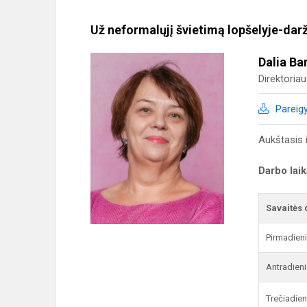
Už neformalųjį švietimą lopšelyje-dar
Dalia Ba
Direktoria
Pareig
Aukštasis i
Darbo lai
Savaitės 
Pirmadien
Antradieni
Trečiadien