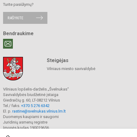
Turite pasiūlymų?
RAŠYKITE
Bendraukime
Steigėjas
Vilniaus miesto savivaldybė
Vilniaus lopšelis-darželis „Švelnukas“
Savivaldybės biudžetinė įstaiga
Giedraičių g. 60, LT-08212 Vilnius
Tel./ faks.
+370 5 276 6342
El. p.
rastine@svelnukas.vilnius.lm.lt
Duomenys kaupiami ir saugomi
Juridinių asmenų registre
Įmonės kodas 190019656