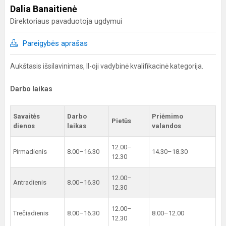
Dalia Banaitienė
Direktoriaus pavaduotoja ugdymui
Pareigybės aprašas
Aukštasis išsilavinimas, II-oji vadybinė kvalifikacinė kategorija.
Darbo laikas
Savaitės
Darbo
Priėmimo
Pietūs
dienos
laikas
valandos
12.00–
Pirmadienis
8.00–16.30
14.30–18.30
12.30
12.00–
Antradienis
8.00–16.30
12.30
12.00–
Trečiadienis
8.00–16.30
8.00–12.00
12.30