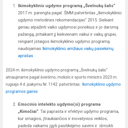
Ikimokyklinio ugdymo programą „Švelnukų šalis“
2017 m. parengta pagal ŠMM patvirtintas „Ikimokyklinio
ugdymo metodines rekomendacijas“ 2015. Siekiant
geriau atpažinti vaiko ugdymosi poreikius ir jo daromą
pažangą, pritaikant jį kiekvienam vaikui ir vaikų grupei,
rengiant įstaigos ikimokyklinio ugdymo programą
naudojamas
Ikimokyklinio amžiaus vaikų pasiekimų
aprašas
2024 m. ikimokyklinio ugdymo programą „Švelnukų šalis“
atnaujiname pagal švietimo, mokslo ir sporto ministro 2023 m.
rugsėjo 4 d. įsakymu Nr. 1142 patvirtintas.
Ikimokyklinio ugdymo
programos gaires.
Emocinio intelekto ugdymo(si) programa
„Kimočiai“
. Tai paprasta ir efektyvi ugdymo programa,
kur smagios, įtraukiančios ir inovatyvios veiklos,
padeda vaikams įgyti pasitikėjimo savimi ir išmokti