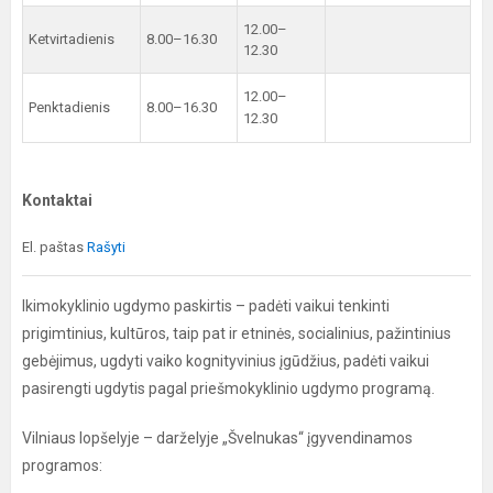
12.00–
Ketvirtadienis
8.00–16.30
12.30
12.00–
Penktadienis
8.00–16.30
12.30
Kontaktai
El. paštas
Rašyti
Ikimokyklinio ugdymo paskirtis – padėti vaikui tenkinti
prigimtinius, kultūros, taip pat ir etninės, socialinius, pažintinius
gebėjimus, ugdyti vaiko kognityvinius įgūdžius, padėti vaikui
pasirengti ugdytis pagal priešmokyklinio ugdymo programą.
Vilniaus lopšelyje – darželyje „Švelnukas“ įgyvendinamos
programos: