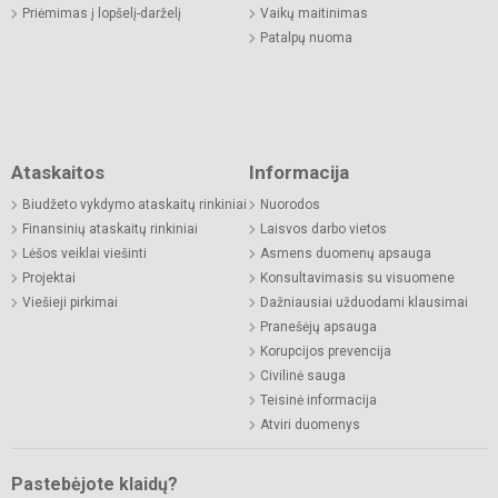
Priėmimas į lopšelį-darželį
Vaikų maitinimas
Patalpų nuoma
Ataskaitos
Informacija
Biudžeto vykdymo ataskaitų rinkiniai
Nuorodos
Finansinių ataskaitų rinkiniai
Laisvos darbo vietos
Lėšos veiklai viešinti
Asmens duomenų apsauga
Projektai
Konsultavimasis su visuomene
Viešieji pirkimai
Dažniausiai užduodami klausimai
Pranešėjų apsauga
Korupcijos prevencija
Civilinė sauga
Teisinė informacija
Atviri duomenys
Pastebėjote klaidų?