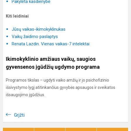
Pakylėta kasdienybė
Kiti leidiniai
Jūsų vaikas-ikimokyklinukas
Vaikų žaidimo paslaptys
Renata Lazdin. Vienas vaikas-7 intelektai
Ikimokyklinio amžiaus vaikų, saugios
gyvensenos įgūdžių ugdymo programa
Programos tikslas – ugdyti vaiko amžių ir jo psichofizinio
išsivystymo lygį atitinkančius gyvybės apsaugos ir sveikatos
išsaugojimo įgūdžius.
Grįžti