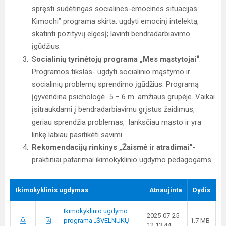
spręsti sudėtingas socialines-emocines situacijas.
Kimochi” programa skirta: ugdyti emocinį intelektą,
skatinti pozityvų elgesį; lavinti bendradarbiavimo
įgūdžius.
S
ocialinių tyrinėtojų programa „Mes mąstytojai“
.
Programos tikslas- ugdyti socialinio mąstymo ir
socialinių problemų sprendimo įgūdžius. Programą
įgyvendina psichologė 5 – 6 m. amžiaus grupėje. Vaikai
įsitraukdami į bendradarbiavimu grįstus žaidimus,
geriau sprendžia problemas, lanksčiau mąsto ir yra
linkę labiau pasitikėti savimi.
Rekomendacijų rinkinys „Žaismė ir atradimai“
-
praktiniai patarimai ikimokyklinio ugdymo pedagogams
Ikimokyklinis ugdymas
Atnaujinta
Dydis
Ikimokyklinio ugdymo
2025-07-25
programa „ŠVELNUKŲ
1.7 MB
12:13:44