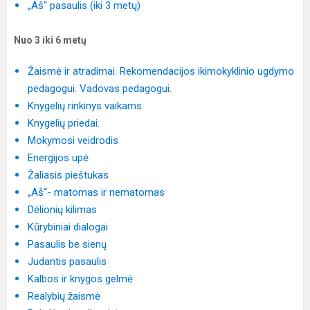
„Aš“ pasaulis (iki 3 metų)
Nuo 3 iki 6 metų
Žaismė ir atradimai. Rekomendacijos ikimokyklinio ugdymo
pedagogui. Vadovas pedagogui.
Knygelių rinkinys vaikams
.
Knygelių priedai.
Mokymosi veidrodis
Energijos upė
Žaliasis pieštukas
„Aš“- matomas ir nematomas
Dėlionių kilimas
Kūrybiniai dialogai
Pasaulis be sienų
Judantis pasaulis
Kalbos ir knygos gelmė
Realybių žaismė