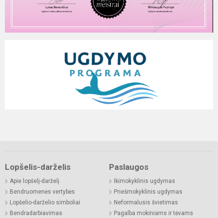
Lopšelis-darželis
Paslaugos
Apie lopšelį-darželį
Ikimokyklinis ugdymas
Bendruomenės vertybės
Priešmokyklinis ugdymas
Lopšelio-darželio simboliai
Neformalusis švietimas
Bendradarbiavimas
Pagalba mokiniams ir tėvams