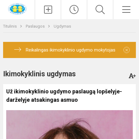
Paieška
Men
Titulinis
Paslaugos
Ugdymas
×
Reikalingas ikimokyklinio ugdymo mokytojas
Ikimokyklinis ugdymas
Už ikimokyklinio ugdymo paslaugą lopšelyje-
darželyje atsakingas asmuo