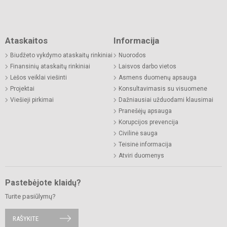
Ataskaitos
Informacija
Biudžeto vykdymo ataskaitų rinkiniai
Nuorodos
Finansinių ataskaitų rinkiniai
Laisvos darbo vietos
Lėšos veiklai viešinti
Asmens duomenų apsauga
Projektai
Konsultavimasis su visuomene
Viešieji pirkimai
Dažniausiai užduodami klausimai
Pranešėjų apsauga
Korupcijos prevencija
Civilinė sauga
Teisinė informacija
Atviri duomenys
Pastebėjote klaidų?
Turite pasiūlymų?
RAŠYKITE