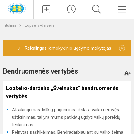
Paieška
Men
Titulinis
Lopšelis-darželis
×
Reikalingas ikimokyklinio ugdymo mokytojas
Bendruomenės vertybės
Lopšelio-darželio „Švelnukas“ bendruomenės
vertybės
Atsakingumas. Mūsų pagrindinis tikslas- vaiko gerovės
užtikrinimas, tai yra mums patikėtų ugdyti vaikų poreikių
tenkinimas.
Pelnytas pasitikėjimas. Bendradarbiaujant su vaiko šeima