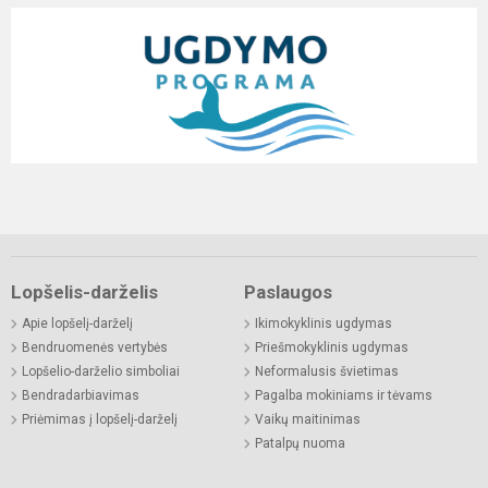
Lopšelis-darželis
Paslaugos
Apie lopšelį-darželį
Ikimokyklinis ugdymas
Bendruomenės vertybės
Priešmokyklinis ugdymas
Lopšelio-darželio simboliai
Neformalusis švietimas
Bendradarbiavimas
Pagalba mokiniams ir tėvams
Priėmimas į lopšelį-darželį
Vaikų maitinimas
Patalpų nuoma