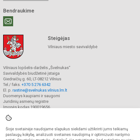
Bendraukime
Steigėjas
Vilniaus miesto savivaldybė
Vilniaus lopšelis-darželis „Švelnukas“
Savivaldybės biudžetinė įstaiga
Giedraičių g. 60, LT-08212 Vilnius
Tel./ faks.
+370 5 276 6342
El. p.
rastine@svelnukas.vilnius.lm.lt
Duomenys kaupiami ir saugomi
Juridinių asmenų registre
Įmonės kodas 190019656
Šioje svetainėje naudojame slapukus siekdami užtikrinti jums teikiamų
© 2024. Vilniaus lopšelis-darželis „Švelnukas“. Visos teisės saugomos.
Kopijuoti turinį be raštiško įstaigos administracijos sutikimo griežtai draudžiama.
paslaugų kokybę, analizuoti svetainės naudojimą ir optimizuoti naršymo